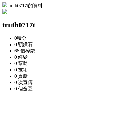
truth0717t的資料
truth0717t
0
積分
0 顆
鑽石
66 個
碎鑽
0
經驗
0
幫助
0
技術
0
貢獻
0 次
宣傳
0 個
金豆