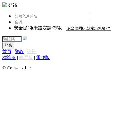
登錄
安全提問(未設定請忽略)
登錄
首頁
|
登錄
|
註冊
標準版
|
觸屏版
|
電腦版
|
© Comsenz Inc.