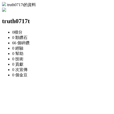
truth0717t的資料
truth0717t
0
積分
0 顆
鑽石
66 個
碎鑽
0
經驗
0
幫助
0
技術
0
貢獻
0 次
宣傳
0 個
金豆