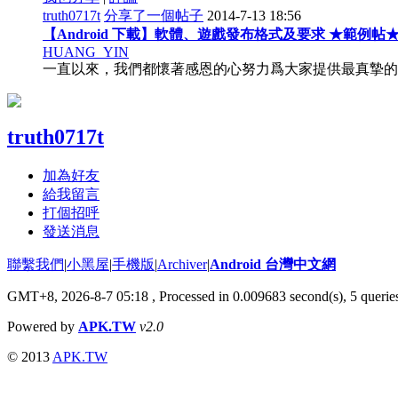
truth0717t
分享了一個帖子
2014-7-13 18:56
【Android 下載】軟體、遊戲發布格式及要求 ★範例帖
HUANG_YIN
一直以來，我們都懷著感恩的心努力爲大家提供最真摯的
truth0717t
加為好友
給我留言
打個招呼
發送消息
聯繫我們
|
小黑屋
|
手機版
|
Archiver
|
Android 台灣中文網
GMT+8, 2026-8-7 05:18
, Processed in 0.009683 second(s), 5 quer
Powered by
APK.TW
v2.0
© 2013
APK.TW