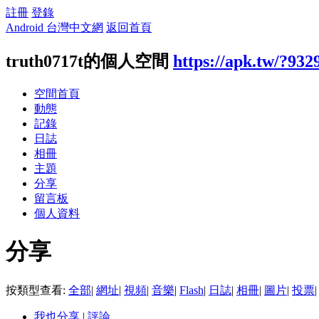
註冊
登錄
Android 台灣中文網
返回首頁
truth0717t的個人空間
https://apk.tw/?932
空間首頁
動態
記錄
日誌
相冊
主題
分享
留言板
個人資料
分享
按類型查看:
全部
|
網址
|
視頻
|
音樂
|
Flash
|
日誌
|
相冊
|
圖片
|
投票
|
我也分享
|
評論