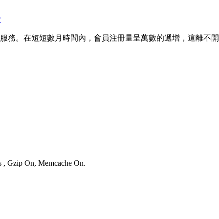
★
服務。在短短數月時間內，會員注冊量呈萬數的遞增，這離不開大家
ies , Gzip On, Memcache On.