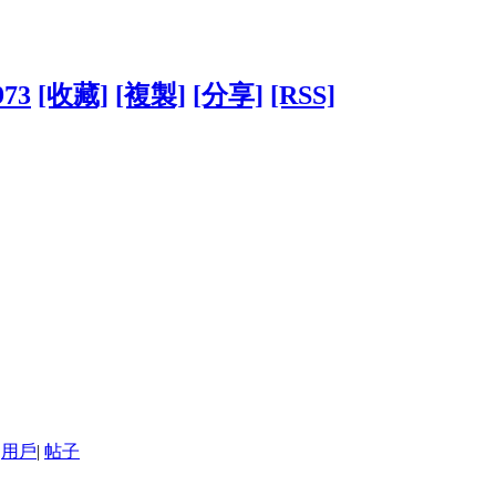
973
[收藏]
[複製]
[分享]
[RSS]
用戶
|
帖子