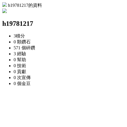
h19781217的資料
h19781217
3
積分
0 顆
鑽石
571 個
碎鑽
3
經驗
0
幫助
0
技術
0
貢獻
0 次
宣傳
0 個
金豆