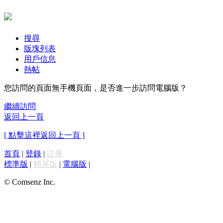
搜尋
版塊列表
用戶信息
熱帖
您訪問的頁面無手機頁面，是否進一步訪問電腦版？
繼續訪問
返回上一頁
[ 點擊這裡返回上一頁 ]
首頁
|
登錄
|
註冊
標準版
|
觸屏版
|
電腦版
|
© Comsenz Inc.