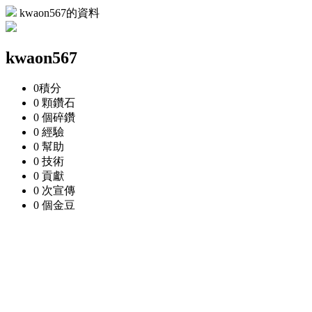
kwaon567的資料
kwaon567
0
積分
0 顆
鑽石
0 個
碎鑽
0
經驗
0
幫助
0
技術
0
貢獻
0 次
宣傳
0 個
金豆