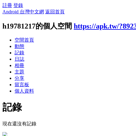
註冊
登錄
Android 台灣中文網
返回首頁
h19781217的個人空間
https://apk.tw/?892
空間首頁
動態
記錄
日誌
相冊
主題
分享
留言板
個人資料
記錄
現在還沒有記錄