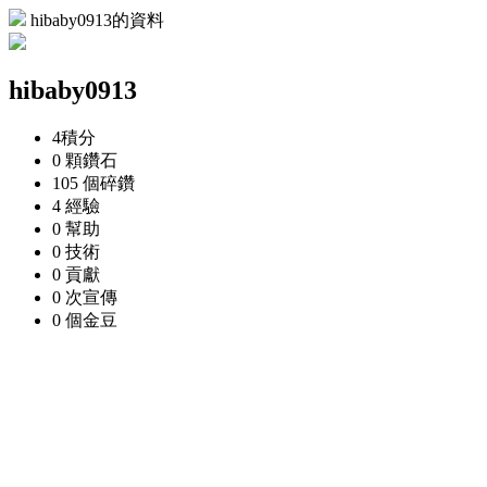
hibaby0913的資料
hibaby0913
4
積分
0 顆
鑽石
105 個
碎鑽
4
經驗
0
幫助
0
技術
0
貢獻
0 次
宣傳
0 個
金豆