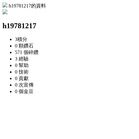
h19781217的資料
h19781217
3
積分
0 顆
鑽石
571 個
碎鑽
3
經驗
0
幫助
0
技術
0
貢獻
0 次
宣傳
0 個
金豆