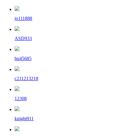
jo111888
ASD933
hu45685
c211213218
12308
knight911