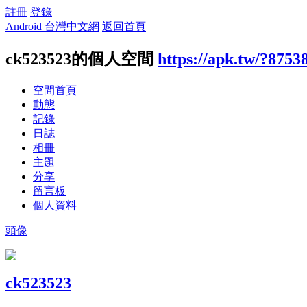
註冊
登錄
Android 台灣中文網
返回首頁
ck523523的個人空間
https://apk.tw/?8753
空間首頁
動態
記錄
日誌
相冊
主題
分享
留言板
個人資料
頭像
ck523523