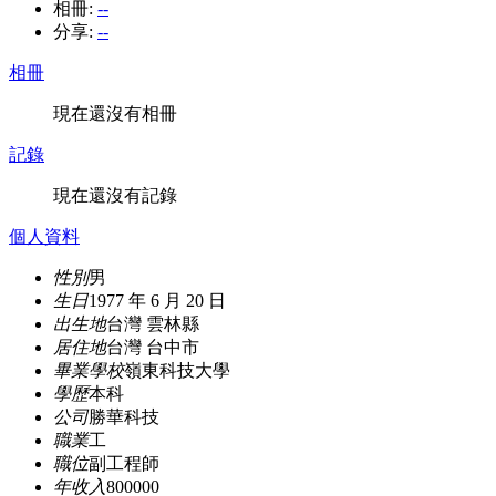
相冊:
--
分享:
--
相冊
現在還沒有相冊
記錄
現在還沒有記錄
個人資料
性別
男
生日
1977 年 6 月 20 日
出生地
台灣 雲林縣
居住地
台灣 台中市
畢業學校
嶺東科技大學
學歷
本科
公司
勝華科技
職業
工
職位
副工程師
年收入
800000