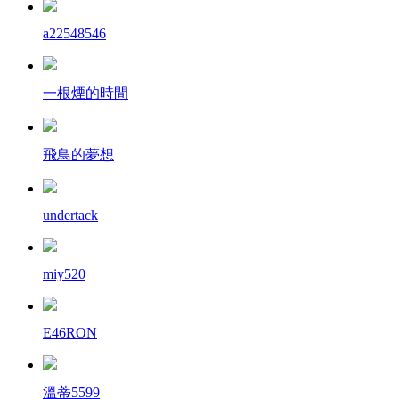
a22548546
一根煙的時間
飛鳥的夢想
undertack
miy520
E46RON
溫蒂5599