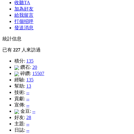
收聽TA
加為好友
給我留言
打個招呼
發送消息
統計信息
已有
227
人來訪過
積分:
135
鑽石:
20
碎鑽:
15507
經驗:
135
幫助:
13
技術:
--
貢獻:
--
宣傳:
--
金豆:
--
好友:
28
主題:
--
日誌:
--