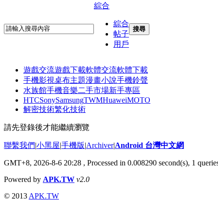
綜合
綜合
搜尋
帖子
用戶
遊戲交流
遊戲下載
軟體交流
軟體下載
手機影視
桌布主題
漫畫小說
手機鈴聲
水族館
手機音樂
二手市場
新手專區
HTC
Sony
Samsung
TWM
Huawei
MOTO
解密技術
繁化技術
請先登錄後才能繼續瀏覽
聯繫我們
|
小黑屋
|
手機版
|
Archiver
|
Android 台灣中文網
GMT+8, 2026-8-6 20:28
, Processed in 0.008290 second(s), 1 quer
Powered by
APK.TW
v2.0
© 2013
APK.TW