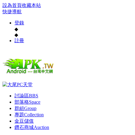
設為首頁
收藏本站
快捷導航
登錄
◆
◆
註冊
討論區
BBS
部落格
Space
群組
Group
專題
Collection
金豆儲值
鑽石商城
Auction