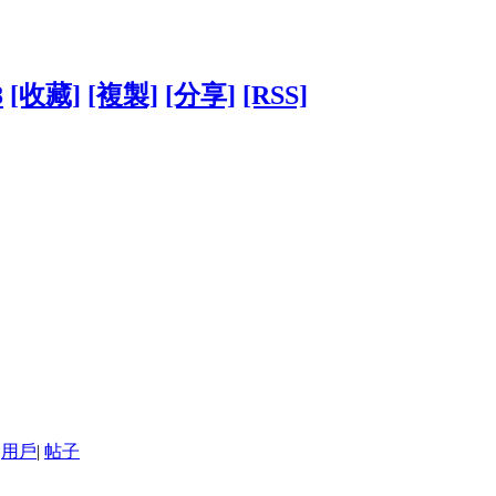
8
[收藏]
[複製]
[分享]
[RSS]
用戶
|
帖子