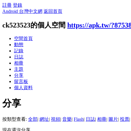
註冊
登錄
Android 台灣中文網
返回首頁
ck523523的個人空間
https://apk.tw/?8753
空間首頁
動態
記錄
日誌
相冊
主題
分享
留言板
個人資料
分享
按類型查看:
全部
|
網址
|
視頻
|
音樂
|
Flash
|
日誌
|
相冊
|
圖片
|
投票
|
現在還沒分享