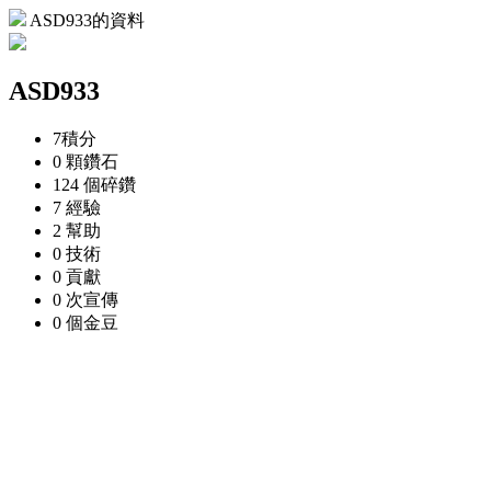
ASD933的資料
ASD933
7
積分
0 顆
鑽石
124 個
碎鑽
7
經驗
2
幫助
0
技術
0
貢獻
0 次
宣傳
0 個
金豆