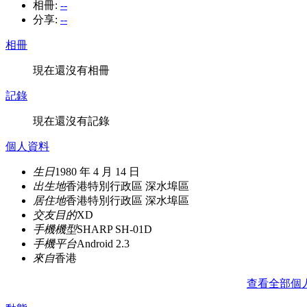
相冊:
--
分享:
--
相冊
現在還沒有相冊
記錄
現在還沒有記錄
個人資料
生日
1980 年 4 月 14 日
出生地
香港特別行政區 深水埠區
居住地
香港特別行政區 深水埠區
交友目的
XD
手機機型
SHARP SH-01D
手機平台
Android 2.3
來自
香港
查看全部個