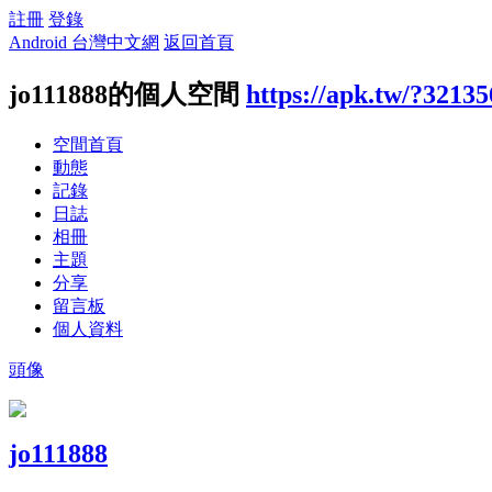
註冊
登錄
Android 台灣中文網
返回首頁
jo111888的個人空間
https://apk.tw/?32135
空間首頁
動態
記錄
日誌
相冊
主題
分享
留言板
個人資料
頭像
jo111888