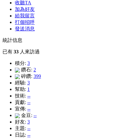
收聽TA
加為好友
給我留言
打個招呼
發送消息
統計信息
已有
33
人來訪過
積分:
3
鑽石:
2
碎鑽:
399
經驗:
3
幫助:
1
技術:
--
貢獻:
--
宣傳:
--
金豆:
--
好友:
3
主題:
--
日誌:
--