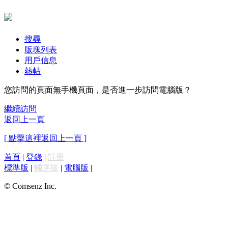
搜尋
版塊列表
用戶信息
熱帖
您訪問的頁面無手機頁面，是否進一步訪問電腦版？
繼續訪問
返回上一頁
[ 點擊這裡返回上一頁 ]
首頁
|
登錄
|
註冊
標準版
|
觸屏版
|
電腦版
|
© Comsenz Inc.