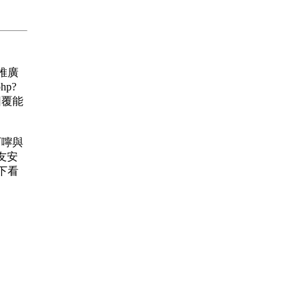
 推廣
hp?
的回覆能
的叮嚀與
友安
下看