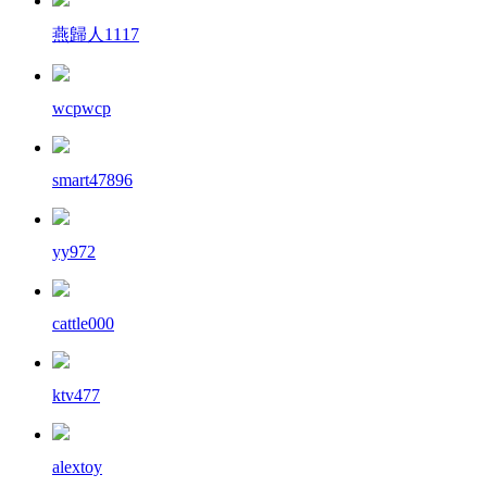
燕歸人1117
wcpwcp
smart47896
yy972
cattle000
ktv477
alextoy