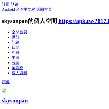
註冊
登錄
Android 台灣中文網
返回首頁
skysonpan的個人空間
https://apk.tw/?817
空間首頁
動態
記錄
日誌
相冊
主題
分享
留言板
個人資料
頭像
skysonpan