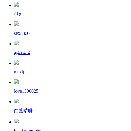
fjkg
sex3366
aj4fu414
maxip
love1306025
白藍晴呀
blackwinglotus