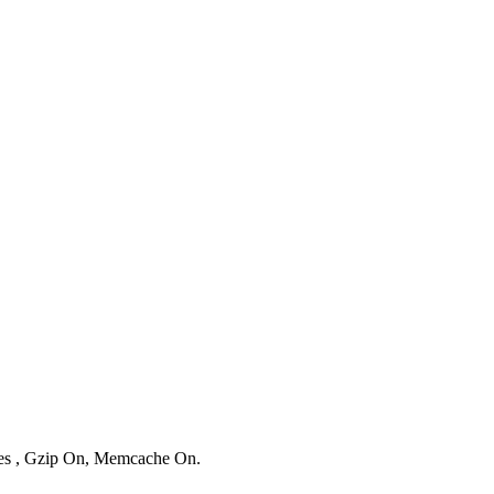
ries , Gzip On, Memcache On.