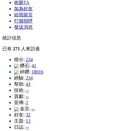
收聽TA
加為好友
給我留言
打個招呼
發送消息
統計信息
已有
271
人來訪過
積分:
234
鑽石:
41
碎鑽:
18016
經驗:
234
幫助:
43
技術:
--
貢獻:
--
宣傳:
2
金豆:
--
好友:
32
主題:
13
日誌:
--