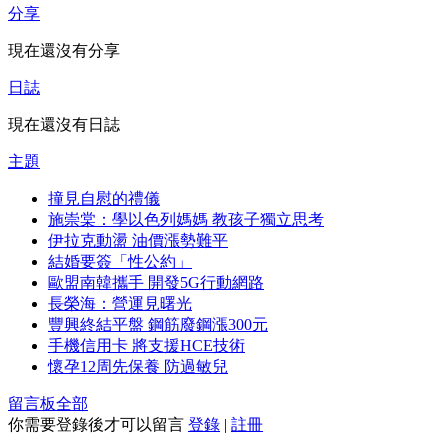
分享
現在還沒有分享
日誌
現在還沒有日誌
主題
撞見自慰的禮儀
施崇棠：學以色列媽媽 教孩子獨立思考
伊拉克動盪 油價漲勢難平
結婚要簽「性公約」
歐盟南韓攜手 開發5G行動網路
長榮海：營運見曙光
豐興終結平盤 鋼筋廢鋼漲300元
手機信用卡 將支援HCE技術
懷孕12周先保養 防過敏兒
留言板
全部
你需要登錄後才可以留言
登錄
|
註冊