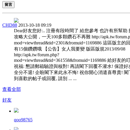
留言
CHD88
2013-10-18 09:19
Dear好友您好:.. 注冊有段時間了 給您參考 也許有所幫助
攻略大公開，一天100多顆鑽石不再難 http://apk.tw/forum.p
mod=viewthread&tid=2301&fromuid=1169886 這區版主
有15個鑽鑽哦 【公告】女人我要變 版區版規2013/09/08
http://apk.tw/forum.php?
mod=viewthread&tid=361558&fromuid=1169886 給好友
祝福: 懇請郵箱驗證與核對! 再請閣下回覆不灌水! 保證好
全分不退! 企盼閣下來此永不悔! 祝你開心消遣喜尊貴! 閣
到喜歡的帖子或回覆, 請別 ... ...
查看全部
好友
qoo98765