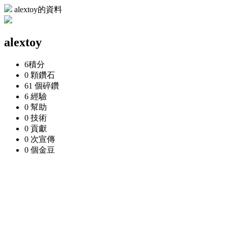
alextoy的資料
alextoy
6
積分
0 顆
鑽石
61 個
碎鑽
6
經驗
0
幫助
0
技術
0
貢獻
0 次
宣傳
0 個
金豆