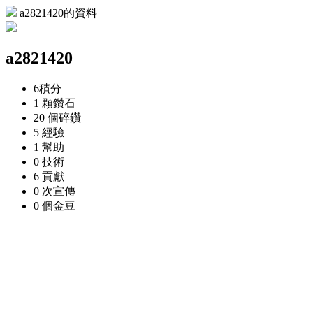
a2821420的資料
a2821420
6
積分
1 顆
鑽石
20 個
碎鑽
5
經驗
1
幫助
0
技術
6
貢獻
0 次
宣傳
0 個
金豆