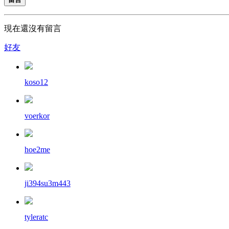
現在還沒有留言
好友
koso12
voerkor
hoe2me
ji394su3m443
tyleratc