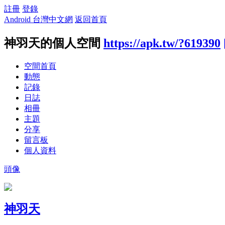
註冊
登錄
Android 台灣中文網
返回首頁
神羽天的個人空間
https://apk.tw/?619390
空間首頁
動態
記錄
日誌
相冊
主題
分享
留言板
個人資料
頭像
神羽天