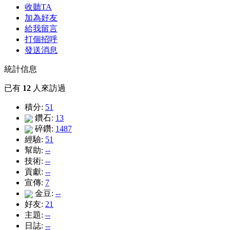
收聽TA
加為好友
給我留言
打個招呼
發送消息
統計信息
已有
12
人來訪過
積分:
51
鑽石:
13
碎鑽:
1487
經驗:
51
幫助:
--
技術:
--
貢獻:
--
宣傳:
7
金豆:
--
好友:
21
主題:
--
日誌:
--