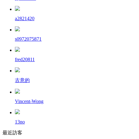
a2821420
s0972075871
fred20811
古意的
Vincent-Wong
13no
最近訪客