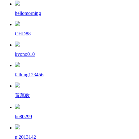
hellomorning
CHD88
kyono010
fatlung123456
黃萬教
he80299
nj2013142