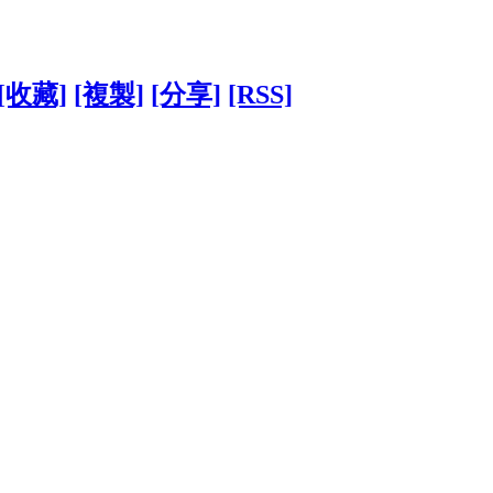
[收藏]
[複製]
[分享]
[RSS]