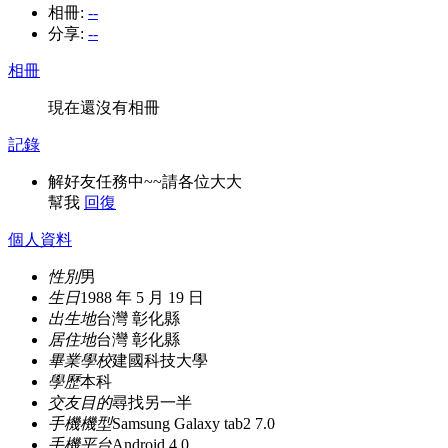
相冊:
--
分享:
--
相冊
現在還沒有相冊
記錄
解好友任務中~~請各位大大
幫我
回復
個人資料
性別
男
生日
1988 年 5 月 19 日
出生地
台灣 彰化縣
居住地
台灣 彰化縣
畢業學校
建國科技大學
學歷
本科
交友目的
尋找另一半
手機機型
Samsung Galaxy tab2 7.0
手機平台
Android 4.0