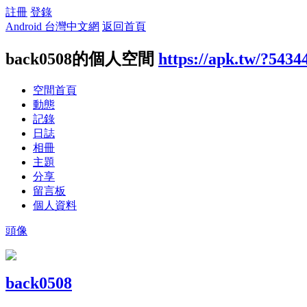
註冊
登錄
Android 台灣中文網
返回首頁
back0508的個人空間
https://apk.tw/?5434
空間首頁
動態
記錄
日誌
相冊
主題
分享
留言板
個人資料
頭像
back0508