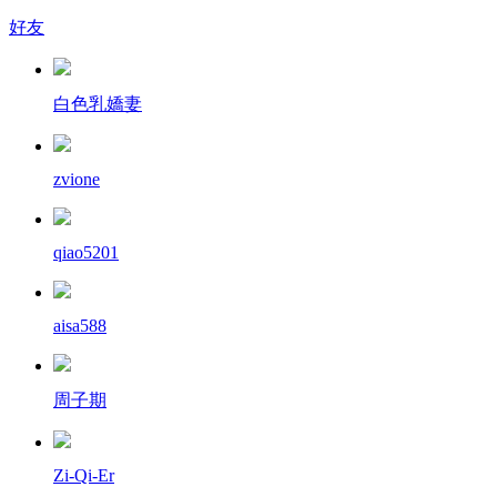
好友
白色乳嬌妻
zvione
qiao5201
aisa588
周子期
Zi-Qi-Er