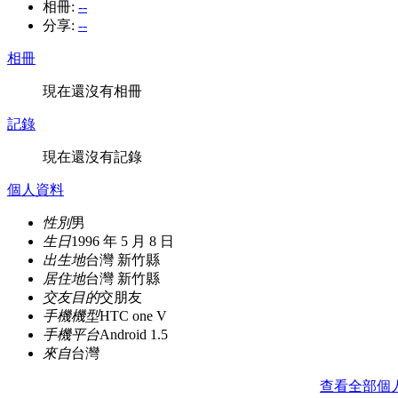
相冊:
--
分享:
--
相冊
現在還沒有相冊
記錄
現在還沒有記錄
個人資料
性別
男
生日
1996 年 5 月 8 日
出生地
台灣 新竹縣
居住地
台灣 新竹縣
交友目的
交朋友
手機機型
HTC one V
手機平台
Android 1.5
來自
台灣
查看全部個