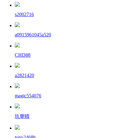
s2002716
a0915961045a520
CHD88
a2821420
magic554076
玖華晴
tony2468b