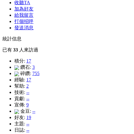
收聽TA
加為好友
給我留言
打個招呼
發送消息
統計信息
已有
33
人來訪過
積分:
17
鑽石:
3
碎鑽:
755
經驗:
17
幫助:
2
技術:
--
貢獻:
--
宣傳:
9
金豆:
--
好友:
19
主題:
--
日誌:
--