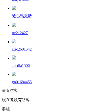
隨心馬克斯
tw212427
ztsc2601542
acedia1506
gn01684455
最近訪客
現在還沒有訪客
群組