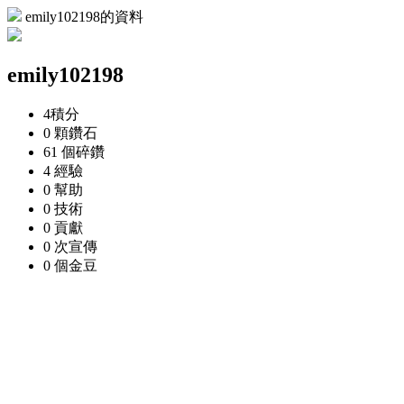
emily102198的資料
emily102198
4
積分
0 顆
鑽石
61 個
碎鑽
4
經驗
0
幫助
0
技術
0
貢獻
0 次
宣傳
0 個
金豆