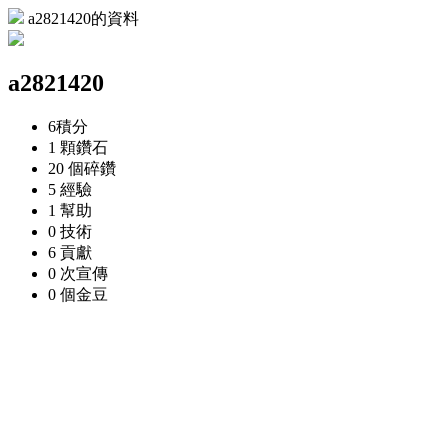
a2821420的資料
a2821420
6
積分
1 顆
鑽石
20 個
碎鑽
5
經驗
1
幫助
0
技術
6
貢獻
0 次
宣傳
0 個
金豆