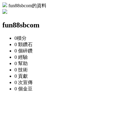
fun88sbcom的資料
fun88sbcom
0
積分
0 顆
鑽石
0 個
碎鑽
0
經驗
0
幫助
0
技術
0
貢獻
0 次
宣傳
0 個
金豆