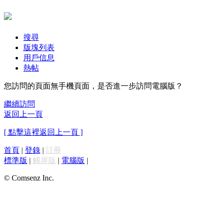
搜尋
版塊列表
用戶信息
熱帖
您訪問的頁面無手機頁面，是否進一步訪問電腦版？
繼續訪問
返回上一頁
[ 點擊這裡返回上一頁 ]
首頁
|
登錄
|
註冊
標準版
|
觸屏版
|
電腦版
|
© Comsenz Inc.