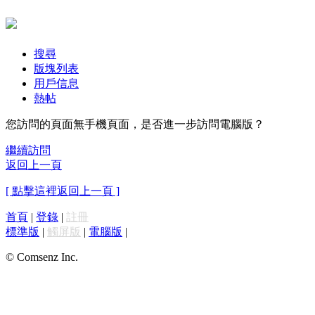
搜尋
版塊列表
用戶信息
熱帖
您訪問的頁面無手機頁面，是否進一步訪問電腦版？
繼續訪問
返回上一頁
[ 點擊這裡返回上一頁 ]
首頁
|
登錄
|
註冊
標準版
|
觸屏版
|
電腦版
|
© Comsenz Inc.