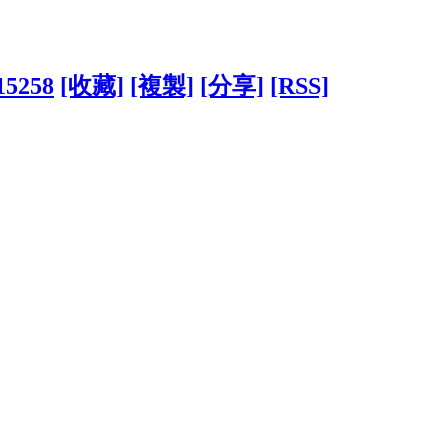
015258
[收藏]
[複製]
[分享]
[RSS]