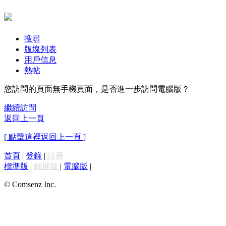
搜尋
版塊列表
用戶信息
熱帖
您訪問的頁面無手機頁面，是否進一步訪問電腦版？
繼續訪問
返回上一頁
[ 點擊這裡返回上一頁 ]
首頁
|
登錄
|
註冊
標準版
|
觸屏版
|
電腦版
|
© Comsenz Inc.