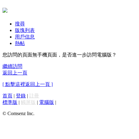
搜尋
版塊列表
用戶信息
熱帖
您訪問的頁面無手機頁面，是否進一步訪問電腦版？
繼續訪問
返回上一頁
[ 點擊這裡返回上一頁 ]
首頁
|
登錄
|
註冊
標準版
|
觸屏版
|
電腦版
|
© Comsenz Inc.