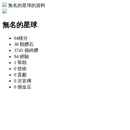
無名的星球的資料
無名的星球
94
積分
38 顆
鑽石
3745 個
碎鑽
94
經驗
1
幫助
0
技術
0
貢獻
0 次
宣傳
0 個
金豆