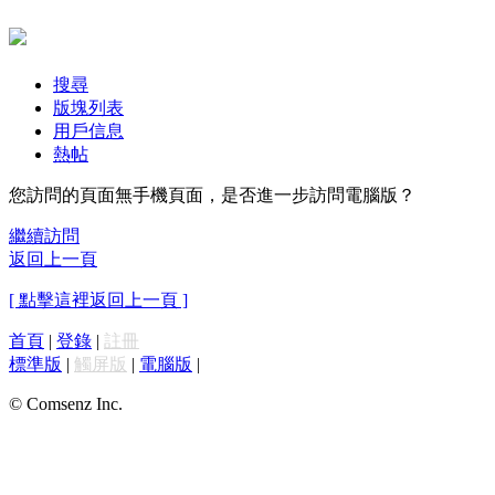
搜尋
版塊列表
用戶信息
熱帖
您訪問的頁面無手機頁面，是否進一步訪問電腦版？
繼續訪問
返回上一頁
[ 點擊這裡返回上一頁 ]
首頁
|
登錄
|
註冊
標準版
|
觸屏版
|
電腦版
|
© Comsenz Inc.