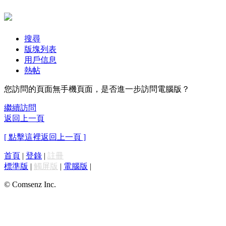
搜尋
版塊列表
用戶信息
熱帖
您訪問的頁面無手機頁面，是否進一步訪問電腦版？
繼續訪問
返回上一頁
[ 點擊這裡返回上一頁 ]
首頁
|
登錄
|
註冊
標準版
|
觸屏版
|
電腦版
|
© Comsenz Inc.