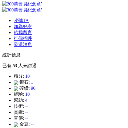
收聽TA
加為好友
給我留言
打個招呼
發送消息
統計信息
已有
53
人來訪過
積分:
10
鑽石:
1
碎鑽:
96
經驗:
10
幫助:
4
技術:
--
貢獻:
--
宣傳:
--
金豆:
--