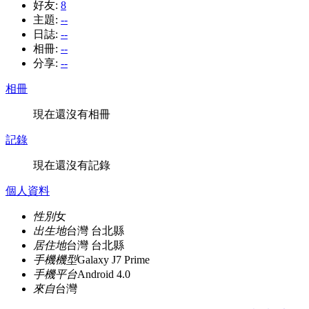
好友:
8
主題:
--
日誌:
--
相冊:
--
分享:
--
相冊
現在還沒有相冊
記錄
現在還沒有記錄
個人資料
性別
女
出生地
台灣 台北縣
居住地
台灣 台北縣
手機機型
Galaxy J7 Prime
手機平台
Android 4.0
來自
台灣