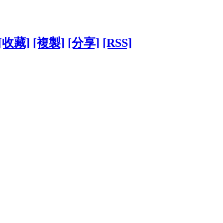
[收藏]
[複製]
[分享]
[RSS]