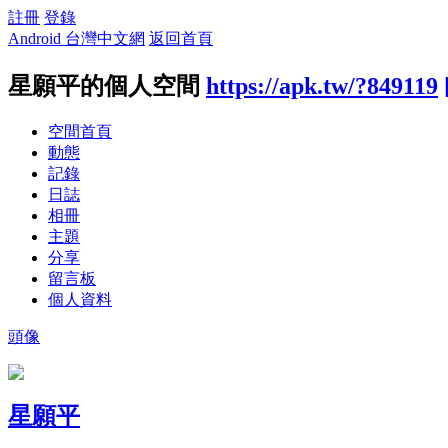
註冊
登錄
Android 台灣中文網
返回首頁
星願平的個人空間
https://apk.tw/?849119
空間首頁
動態
記錄
日誌
相冊
主題
分享
留言板
個人資料
頭像
星願平