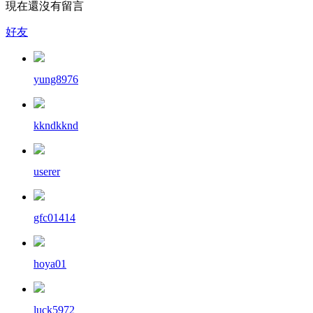
現在還沒有留言
好友
yung8976
kkndkknd
userer
gfc01414
hoya01
luck5972