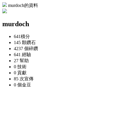
murdoch的資料
murdoch
641
積分
145 顆
鑽石
4237 個
碎鑽
641
經驗
27
幫助
0
技術
0
貢獻
85 次
宣傳
0 個
金豆