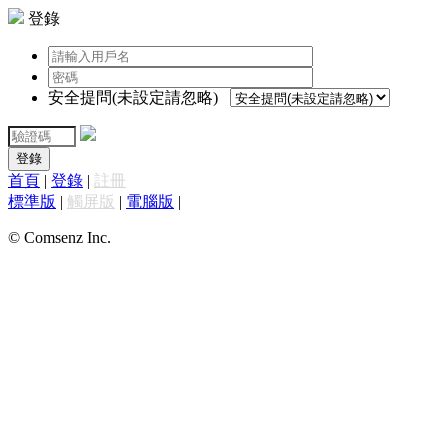
登錄
安全提問(未設定請忽略)
登錄
首頁
|
登錄
|
註冊
標準版
|
觸屏版
|
電腦版
|
© Comsenz Inc.