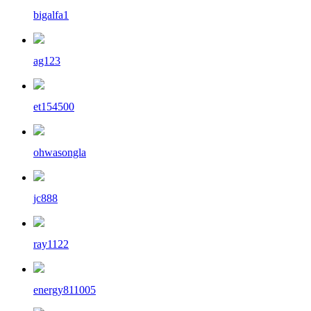
bigalfa1
ag123
et154500
ohwasongla
jc888
ray1122
energy811005