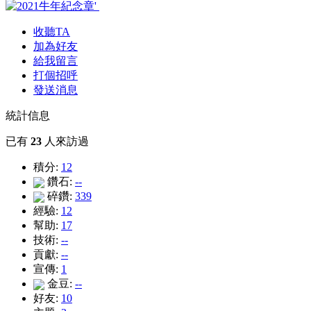
收聽TA
加為好友
給我留言
打個招呼
發送消息
統計信息
已有
23
人來訪過
積分:
12
鑽石:
--
碎鑽:
339
經驗:
12
幫助:
17
技術:
--
貢獻:
--
宣傳:
1
金豆:
--
好友:
10