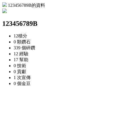
123456789B的資料
123456789B
12
積分
0 顆
鑽石
339 個
碎鑽
12
經驗
17
幫助
0
技術
0
貢獻
1 次
宣傳
0 個
金豆