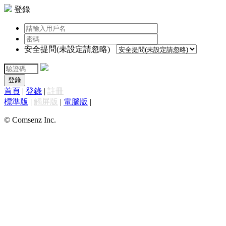
登錄
安全提問(未設定請忽略)
登錄
首頁
|
登錄
|
註冊
標準版
|
觸屏版
|
電腦版
|
© Comsenz Inc.