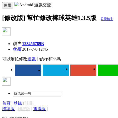
Android 遊戲交流
回覆
[修改版] 幫忙修改棒球英雄1.3.5版
只看樓主
樓主
123456789B
收藏
2017-7-6 12:45
可以幫忙修改
遊戲
中的cp和bp嗎
首頁
|
登錄
|
註冊
標準版
|
觸屏版
|
電腦版
|