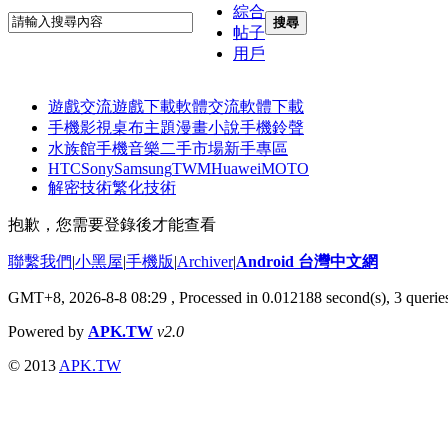
綜合
搜尋
帖子
用戶
遊戲交流
遊戲下載
軟體交流
軟體下載
手機影視
桌布主題
漫畫小說
手機鈴聲
水族館
手機音樂
二手市場
新手專區
HTC
Sony
Samsung
TWM
Huawei
MOTO
解密技術
繁化技術
抱歉，您需要登錄後才能查看
聯繫我們
|
小黑屋
|
手機版
|
Archiver
|
Android 台灣中文網
GMT+8, 2026-8-8 08:29
, Processed in 0.012188 second(s), 3 quer
Powered by
APK.TW
v2.0
© 2013
APK.TW