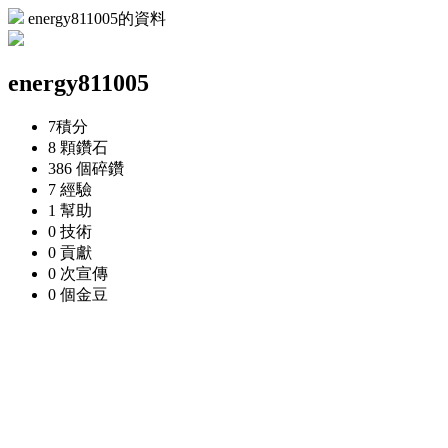
energy811005的資料
energy811005
7
積分
8 顆
鑽石
386 個
碎鑽
7
經驗
1
幫助
0
技術
0
貢獻
0 次
宣傳
0 個
金豆