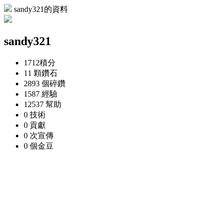
sandy321的資料
sandy321
1712
積分
11 顆
鑽石
2893 個
碎鑽
1587
經驗
12537
幫助
0
技術
0
貢獻
0 次
宣傳
0 個
金豆