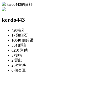
kerdo443的資料
kerdo443
420
積分
17 顆
鑽石
10040 個
碎鑽
354
經驗
6250
幫助
3
技術
2
貢獻
2 次
宣傳
0 個
金豆