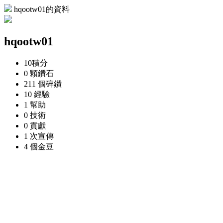
hqootw01的資料
hqootw01
10
積分
0 顆
鑽石
211 個
碎鑽
10
經驗
1
幫助
0
技術
0
貢獻
1 次
宣傳
4 個
金豆