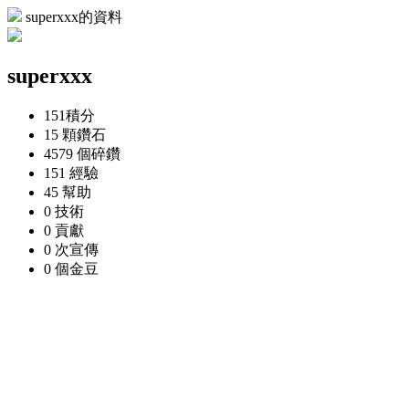
superxxx的資料
superxxx
151
積分
15 顆
鑽石
4579 個
碎鑽
151
經驗
45
幫助
0
技術
0
貢獻
0 次
宣傳
0 個
金豆