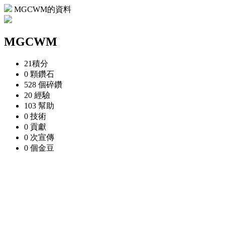
MGCWM的資料
MGCWM
21
積分
0 顆
鑽石
528 個
碎鑽
20
經驗
103
幫助
0
技術
0
貢獻
0 次
宣傳
0 個
金豆