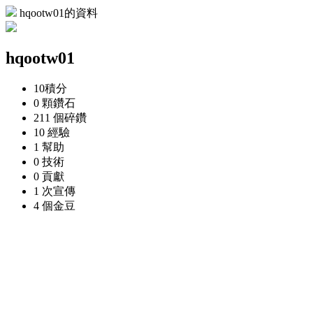
hqootw01的資料
hqootw01
10
積分
0 顆
鑽石
211 個
碎鑽
10
經驗
1
幫助
0
技術
0
貢獻
1 次
宣傳
4 個
金豆