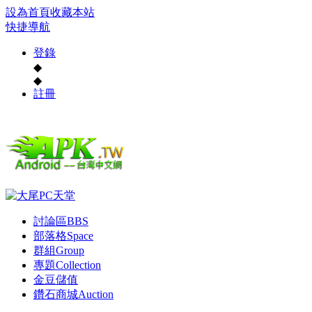
設為首頁
收藏本站
快捷導航
登錄
◆
◆
註冊
討論區
BBS
部落格
Space
群組
Group
專題
Collection
金豆儲值
鑽石商城
Auction