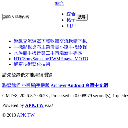
綜合
綜合
搜尋
帖子
用戶
遊戲交流
遊戲下載
軟體交流
軟體下載
手機影視
桌布主題
漫畫小說
手機鈴聲
水族館
手機音樂
二手市場
新手專區
HTC
Sony
Samsung
TWM
Huawei
MOTO
解密技術
繁化技術
請先登錄後才能繼續瀏覽
聯繫我們
|
小黑屋
|
手機版
|
Archiver
|
Android 台灣中文網
GMT+8, 2026-8-7 06:23
, Processed in 0.008979 second(s), 1 quer
Powered by
APK.TW
v2.0
© 2013
APK.TW