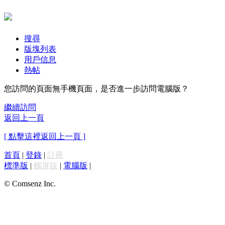
搜尋
版塊列表
用戶信息
熱帖
您訪問的頁面無手機頁面，是否進一步訪問電腦版？
繼續訪問
返回上一頁
[ 點擊這裡返回上一頁 ]
首頁
|
登錄
|
註冊
標準版
|
觸屏版
|
電腦版
|
© Comsenz Inc.