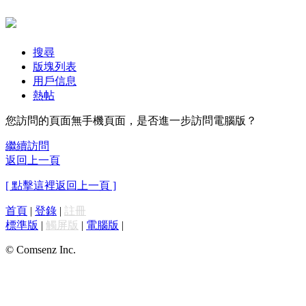
搜尋
版塊列表
用戶信息
熱帖
您訪問的頁面無手機頁面，是否進一步訪問電腦版？
繼續訪問
返回上一頁
[ 點擊這裡返回上一頁 ]
首頁
|
登錄
|
註冊
標準版
|
觸屏版
|
電腦版
|
© Comsenz Inc.